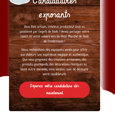
Candidatures
exposants
Vous êtes artisan, créateur, producteur local ou
passionné par l’esprit de Noël ? Venez partager votre
talent et votre univers lors du Petit Marché de Noël
de Dombresson !
Nous recherchons des exposants variés pour offrir
aux visiteurs une expérience magique et authentique.
Que vous proposiez des créations artisanales, des
produits gourmands, des décorations féeriques ou
toute autre merveille, nous serions ravis de découvrir
votre candidature.
Déposez votre candidature dès
maintenant