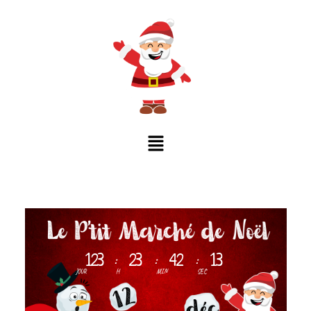
123
23
42
13
:
:
:
JOUR
H
MIN
SEC